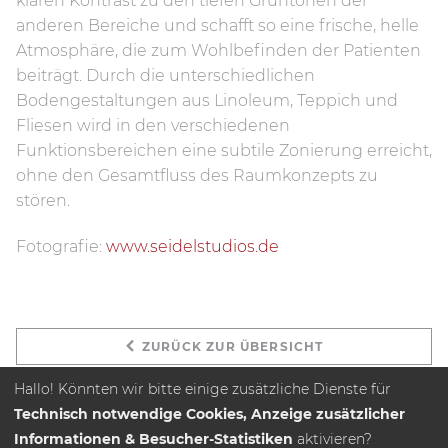
klaren Kontrast zu den tiefen Grüntönen der
anderen Bereiche und schafft so eine frische, helle
Atmosphäre, die zum Wohlbefinden der Patienten
beiträgt. Durch die unterschiedlichen
Bodengestaltungen aus Linoleum, Teppich und
Fliesen wird in den verschiedenen
Funktionsbereichen eine subtile Zonierung erreicht,
ohne den Gesamtfluss des Raumkonzepts zu
stören.
Fotografie:
www.seidelstudios.de
ZURÜCK ZUR ÜBERSICHT
Hallo! Könnten wir bitte einige zusätzliche Dienste für
Technisch notwendige Cookies, Anzeige zusätzlicher
Informationen & Besucher-Statistiken
aktivieren?