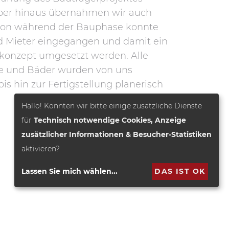
rüber hinaus übernahmen wir auch
chon während der Bauphase konnte
d Mieter eingegangen und damit ein
lkonzept umgesetzt werden. Alle
e und Bäder wurden von uns
s hin zur Fertigstellung planerisch
Hallo! Könnten wir bitte einige zusätzliche Dienste
für
Technisch notwendige Cookies, Anzeige
zusätzlicher Informationen & Besucher-Statistiken
aktivieren?
Lassen Sie mich wählen
...
DAS IST OK