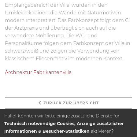
Empfangsbereich der Villa, wurden in den
Umkleidekabinen die Wände mit Naturmotiven
modern interpretiert. Das Farbkonzept folgt dem CI
der Arztpraxis und überträgt sich auch auf die
verwendete Möblierung. Die WC- und
Personalräume folgen dem Farbkonzept der Villa in
schwarz/weiß und zeigen die Verwendung von
klassischem Fliesenmotiv im modernen Kontext.
Architektur Fabrikantenvilla
ZURÜCK ZUR ÜBERSICHT
Hallo! Könnten wir bitte einige zusätzliche Dienste für
Technisch notwendige Cookies, Anzeige zusätzlicher
Informationen & Besucher-Statistiken
aktivieren?